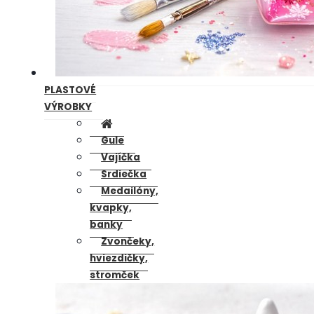
PLASTOVÉ
VÝROBKY
Gule
Vajíčka
Srdiečka
Medailóny,
kvapky,
banky
Zvončeky,
hviezdičky,
stromček