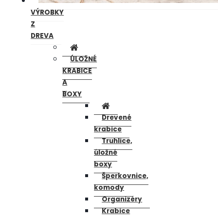
VÝROBKY
Z
DREVA
ÚLOŽNÉ
KRABICE
A
BOXY
Drevené
krabice
Truhlice,
úložné
boxy
Šperkovnice,
komody
Organizéry
Krabice