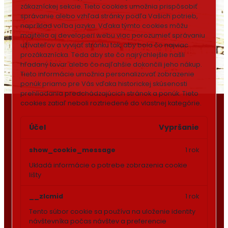
zákazníckej sekcie.
Tieto cookies umožnia prispôsobiť
správanie alebo vzhľad stránky podľa Vašich potrieb,
napríklad voľba jazyka.
Vďaka týmto cookies môžu
majitelia aj developeri webu viac porozumieť správaniu
užívateľov a vyvijať stránku tak, aby bola čo najviac
prozákaznícka. Teda aby ste čo najrýchlejšie našli
hľadaný tovar alebo čo najľahšie dokončili jeho nákup.
Tieto informácie umožnia personalizovať zobrazenie
ponúk priamo pre Vás vďaka historickej skúsenosti
prehliadania predchádzajúcich stránok a ponúk.
Tieto
cookies zatiaľ neboli roztriedené do vlastnej kategórie.
Účel
Vypršanie
show_cookie_message
1 rok
Ukladá informácie o potrebe zobrazenia cookie
lišty
__zlcmid
1 rok
Tento súbor cookie sa používa na uloženie identity
návštevníka počas návštev a preferencie