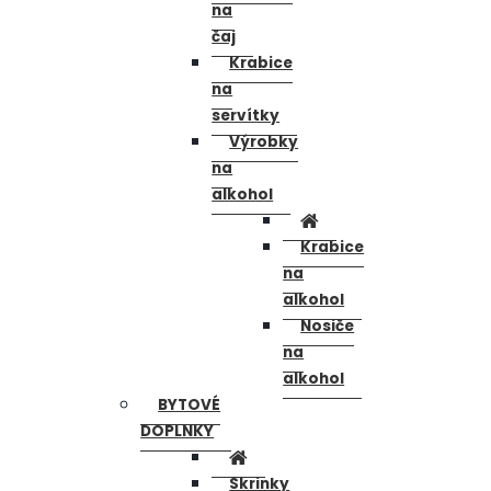
na
čaj
Krabice
na
servítky
Výrobky
na
alkohol
Krabice
na
alkohol
Nosiče
na
alkohol
BYTOVÉ
DOPLNKY
Skrinky