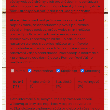
všetky webové stránky a ich prechádzaním dochádza k
ukladaniu cookies. Pomocou partnerských skriptov, ktoré
môžu stránky používať (napríklad Google analytics
Ako môžem nastaviť prácu webu s cookies?
Napriek tomu, že odporúčame povoliť používanie
všetkých typov cookies, prácu webu s nimi môžete
nastaviť podľa vlastných preferencií pomocou
checkboxov zobrazených nižšie. Po odsúhlasení
nastavenia práce s cookies môžete zmeniť svoje
rozhodnutie zmazaním či editáciou cookies priamo v
nastavení Vášho prehliadača. Podrobnejšie informácie
k premazaniu cookies nájdete v Pomocníkovi Vášho
prehliadača.
Nutné
Preferenčné
Štatistické
Marketingové
Nutné
Preferenčné
Štatistické
Marketingové
Ne
(13)
(1)
(15)
(15)
(7)
Tieto informácie sú nevyhnutné k správnemu chodu
webovej stránky ako napríklad vkladanie tovaru do
košíka, uloženie vyplnených údajov alebo prihlásenie do