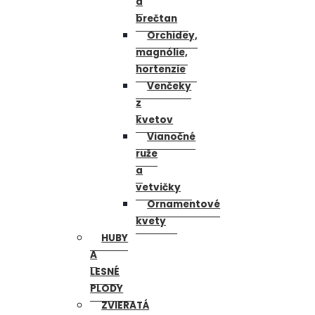
a
brečtan
Orchidey,
magnólie,
hortenzie
Venčeky
z
kvetov
Vianočné
ruže
a
vetvičky
Ornamentové
kvety
HUBY
A
LESNÉ
PLODY
ZVIERATÁ