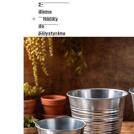
2-
dielne
Háčiky
do
polystyrénu