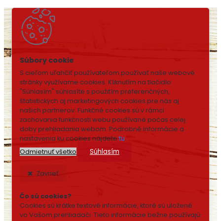
S cieľom uľahčiť používateľom používať naše webové
stránky využívame cookies. Kliknutím na tlačidlo
"Súhlasím" súhlasíte s použitím preferenčných,
štatistických aj marketingových cookies pre nás aj
našich partnerov. Funkčné cookies sú v rámci
zachovania funkčnosti webu používané počas celej
doby prehliadania webom. Podrobné informácie a
nastavenia ku cookies nájdete
tu
.
Súhlasím
Odmietnuť všetko
Zavrieť
Čo sú cookies?
Cookies sú krátke textové informácie, ktoré sú uložené
vo Vašom prehliadači. Tieto informácie bežne používajú