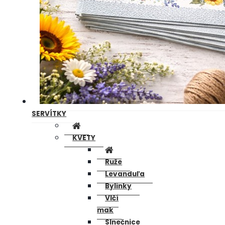
SERVÍTKY
KVETY
Ruže
Levanduľa
Bylinky
Vlčí
mak
Slnečnice