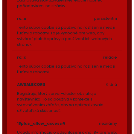
Zachováva stav užívateľskej relácie naprieč
požiadavkami na stránky.
rc::a
persistentní
Tento súbor cookie sa používa na rozlíšenie medzi
ľuďmi a robotmi. To je výhodné pre web, aby
vytvárať platné správy o používaní ich webových
stránok.
rc::c
relácie
Tento súbor cookie sa používa na rozlíšenie medzi
ľuďmi a robotmi.
AWSALBCORS
6 dnů
Registruje, ktorý server-cluster obsluhuje
návštevníka. To sa používa v kontexte s
vyrovnávaním záťaže, aby sa optimalizovala
užívateľská skúsenosť.
18plus_allow_access#
neznámy
Ukladá informáciu o odsúhlasení okna 18+ pre web.