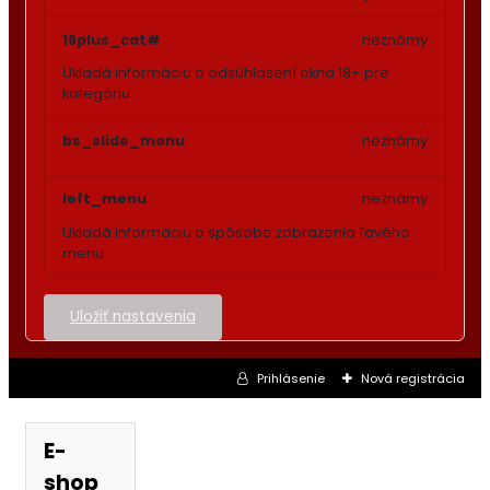
18plus_cat#
neznámy
Ukladá informáciu o odsúhlasení okna 18+ pre
kategóriu.
bs_slide_menu
neznámy
left_menu
neznámy
Ukladá informáciu o spôsobe zobrazenia ľavého
menu.
Uložiť nastavenia
Prihlásenie
Nová registrácia
E-
shop