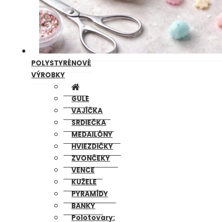
POLYSTYRÉNOVÉ
VÝROBKY
GULE
VAJÍČKA
SRDIEČKA
MEDAILÓNY
HVIEZDIČKY
ZVONČEKY
VENCE
KUŽELE
PYRAMÍDY
BANKY
Polotovary: