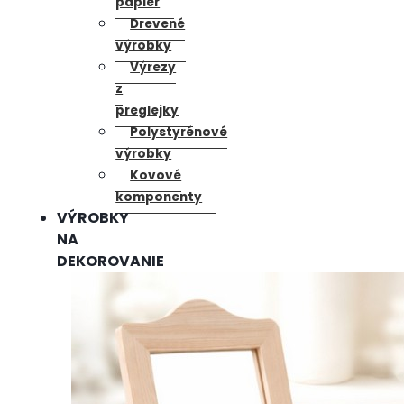
papier
Drevené
výrobky
Výrezy
z
preglejky
Polystyrénové
výrobky
Kovové
komponenty
VÝROBKY
NA
DEKOROVANIE