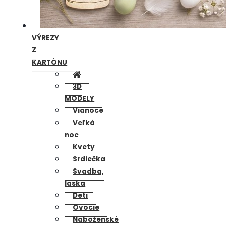
VÝREZY
Z
KARTÓNU
3D
MODELY
Vianoce
Veľká
noc
Kvety
Srdiečka
Svadba,
láska
Deti
Ovocie
Náboženské