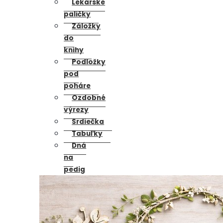
Lekárske
paličky
Záložky
do
knihy
Podložky
pod
poháre
Ozdobné
výrezy
Srdiečka
Tabuľky
Dná
na
pedig