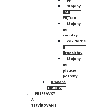
Stojany
pod
vajíčko
Stojany
na
servítky
Zakladače
a
organizéry
Stojany
na
písacie
potreby
Drevené
tabuľky
PREPRAVKY
A
SERVÍROVANIE