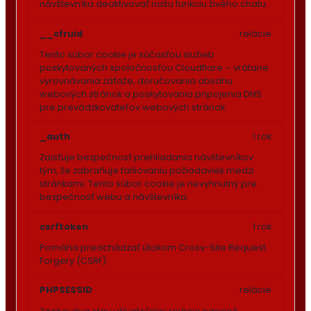
návštevníka deaktivovať našu funkciu živého chatu.
__cfruid
relácie
Tento súbor cookie je súčasťou služieb
poskytovaných spoločnosťou Cloudflare – vrátane
vyrovnávania záťaže, doručovania obsahu
webových stránok a poskytovania pripojenia DNS
pre prevádzkovateľov webových stránok.
_auth
1 rok
Zaisťuje bezpečnosť prehliadania návštevníkov
tým, že zabraňuje falšovaniu požiadaviek medzi
stránkami. Tento súbor cookie je nevyhnutný pre
bezpečnosť webu a návštevníka.
csrftoken
1 rok
Pomáha predchádzať útokom Cross-Site Request
Forgery (CSRF).
PHPSESSID
relácie