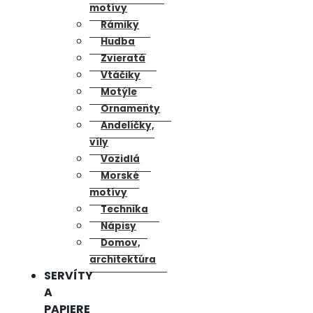
motívy
Rámiky
Hudba
Zvieratá
Vtáčiky
Motýle
Ornamenty
Andelíčky,
víly
Vozidlá
Morské
motívy
Technika
Nápisy
Domov,
architektúra
SERVÍTY
A
PAPIERE