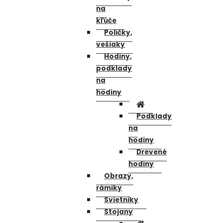
na
kľúče
Poličky,
vešiaky
Hodiny,
podklady
na
hodiny
Podklady
na
hodiny
Drevené
hodiny
Obrazy,
rámiky
Svietniky
Stojany