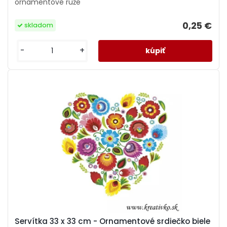
ornamentové ruže
0,25 €
skladom
-
+
Servítka 33 x 33 cm - Ornamentové srdiečko biele