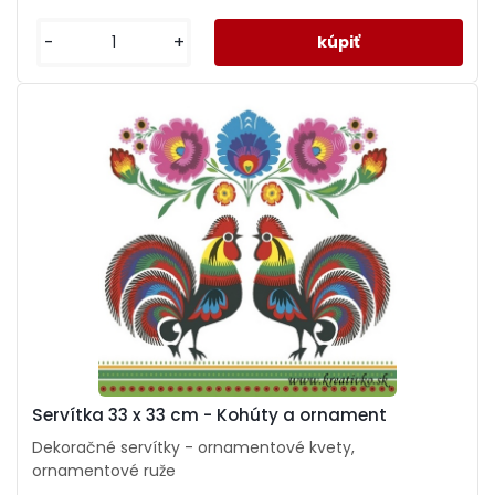
-
+
Servítka 33 x 33 cm - Kohúty a ornament
Dekoračné servítky - ornamentové kvety,
ornamentové ruže