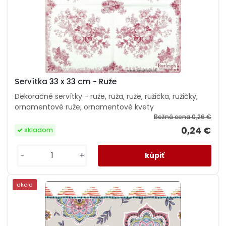
Servítka 33 x 33 cm - Ruže
Dekoračné servítky - ruže, ruža, ruže, ružička, ružičky,
ornamentové ruže, ornamentové kvety
Bežná cena
0,26 €
0,24 €
skladom
-
+
akcia