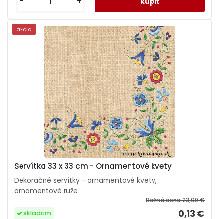
-
+
akcia
Servítka 33 x 33 cm - Ornamentové kvety
Dekoračné servítky - ornamentové kvety,
ornamentové ruže
Bežná cena
23,00 €
0,13 €
skladom