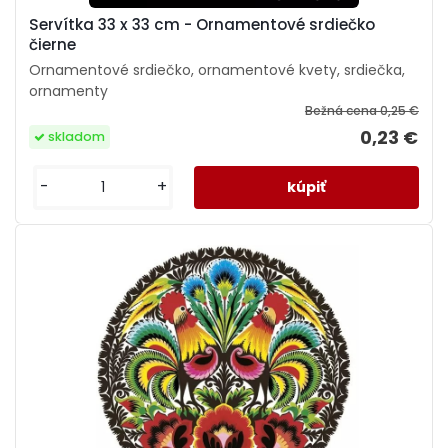
Servítka 33 x 33 cm - Ornamentové srdiečko
čierne
Ornamentové srdiečko, ornamentové kvety, srdiečka,
ornamenty
Bežná cena
0,25 €
0,23 €
skladom
-
+