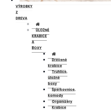
VÝROBKY
Z
DREVA
ÚLOŽNÉ
KRABICE
A
BOXY
Drevené
krabice
Truhlice,
úložné
boxy
Šperkovnice,
komody
Organizéry
Krabice