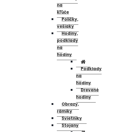
na
kľúče
Poličky,
vešiaky
Hodiny,
podklady
na
hodiny
Podklady
na
hodiny
Drevené
hodiny
Obrazy,
rámiky
Svietniky
Stojany