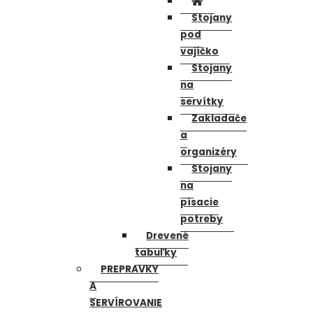
Stojany
pod
vajíčko
Stojany
na
servítky
Zakladače
a
organizéry
Stojany
na
písacie
potreby
Drevené
tabuľky
PREPRAVKY
A
SERVÍROVANIE