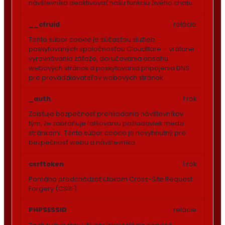
návštevníka deaktivovať našu funkciu živého chatu.
__cfruid
relácie
Tento súbor cookie je súčasťou služieb
poskytovaných spoločnosťou Cloudflare – vrátane
vyrovnávania záťaže, doručovania obsahu
webových stránok a poskytovania pripojenia DNS
pre prevádzkovateľov webových stránok.
_auth
1 rok
Zaisťuje bezpečnosť prehliadania návštevníkov
tým, že zabraňuje falšovaniu požiadaviek medzi
stránkami. Tento súbor cookie je nevyhnutný pre
bezpečnosť webu a návštevníka.
csrftoken
1 rok
Pomáha predchádzať útokom Cross-Site Request
Forgery (CSRF).
PHPSESSID
relácie