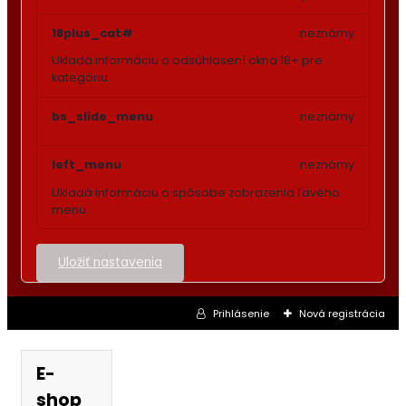
18plus_cat#
neznámy
Ukladá informáciu o odsúhlasení okna 18+ pre
kategóriu.
bs_slide_menu
neznámy
left_menu
neznámy
Ukladá informáciu o spôsobe zobrazenia ľavého
menu.
Uložiť nastavenia
Prihlásenie
Nová registrácia
E-
shop