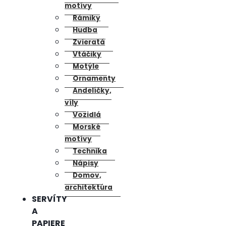
motívy
Rámiky
Hudba
Zvieratá
Vtáčiky
Motýle
Ornamenty
Andelíčky,
víly
Vozidlá
Morské
motívy
Technika
Nápisy
Domov,
architektúra
SERVÍTY
A
PAPIERE