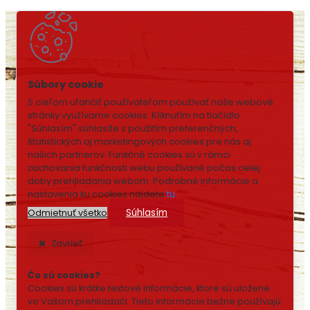
S cieľom uľahčiť používateľom používať naše webové
stránky využívame cookies. Kliknutím na tlačidlo
"Súhlasím" súhlasíte s použitím preferenčných,
štatistických aj marketingových cookies pre nás aj
našich partnerov. Funkčné cookies sú v rámci
zachovania funkčnosti webu používané počas celej
doby prehliadania webom. Podrobné informácie a
nastavenia ku cookies nájdete
tu
.
Súhlasím
Odmietnuť všetko
Zavrieť
Čo sú cookies?
Cookies sú krátke textové informácie, ktoré sú uložené
vo Vašom prehliadači. Tieto informácie bežne používajú