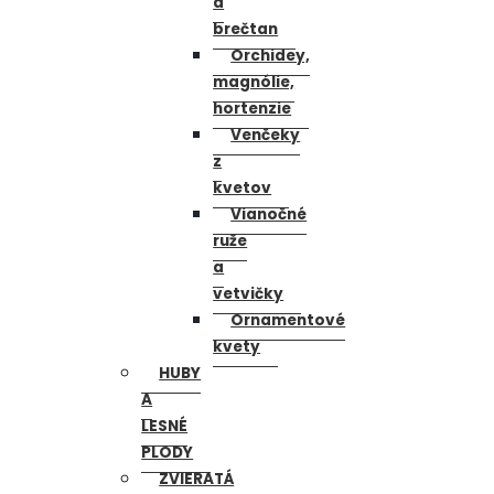
a
brečtan
Orchidey,
magnólie,
hortenzie
Venčeky
z
kvetov
Vianočné
ruže
a
vetvičky
Ornamentové
kvety
HUBY
A
LESNÉ
PLODY
ZVIERATÁ