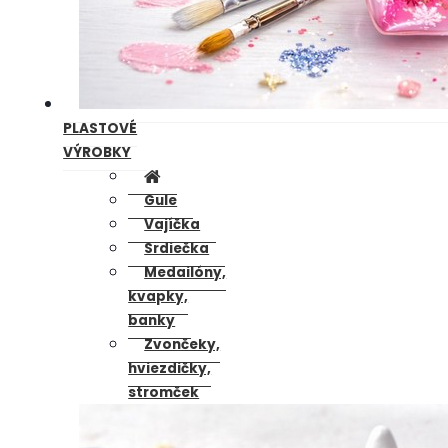
PLASTOVÉ
VÝROBKY
Gule
Vajíčka
Srdiečka
Medailóny,
kvapky,
banky
Zvončeky,
hviezdičky,
stromček