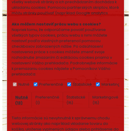
všetky webové stránky a ich prechádzaním dochádza k
ukladaniu cookies. Pomocou partnerských skriptov, ktoré
môžu stránky používať (napríklad Google analytics
Ako môžem nastaviť prácu webu s cookies?
Napriek tomu, že odporúčame povoliť používanie
všetkých typov cookies, prácu webu s nimi môžete
nastaviť podľa vlastných preferencií pomocou
checkboxov zobrazených nižšie. Po odsúhlasení
nastavenia práce s cookies môžete zmeniť svoje
rozhodnutie zmazaním či editáciou cookies priamo v
nastavení Vášho prehliadača. Podrobnejšie informácie
k premazaniu cookies nájdete v Pomocníkovi Vášho
prehliadača.
Nutné
Preferenčné
Štatistické
Marketingové
Nutné
Preferenčné
Štatistické
Marketingové
Ne
(13)
(1)
(15)
(15)
(7)
Tieto informácie sú nevyhnutné k správnemu chodu
webovej stránky ako napríklad vkladanie tovaru do
košíka, uloženie vyplnených údajov alebo prihlásenie do