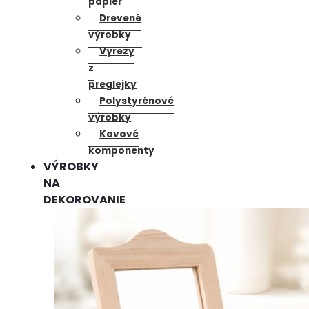
papier
Drevené
výrobky
Výrezy
z
preglejky
Polystyrénové
výrobky
Kovové
komponenty
VÝROBKY
NA
DEKOROVANIE