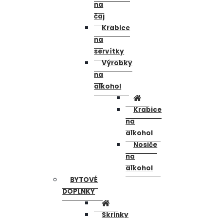
na
čaj
Krabice
na
servítky
Výrobky
na
alkohol
Krabice
na
alkohol
Nosiče
na
alkohol
BYTOVÉ
DOPLNKY
Skrinky