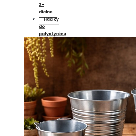
2-
dielne
Háčiky
do
polystyrénu