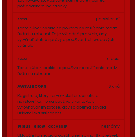
Zachováva stav užívateľskej relácie naprieč
požiadavkami na stránky.
rc::a
persistentní
Tento súbor cookie sa používa na rozlíšenie medzi
ľuďmi a robotmi. To je výhodné pre web, aby
vytvárať platné správy o používaní ich webových
stránok.
rc::c
relácie
Tento súbor cookie sa používa na rozlíšenie medzi
ľuďmi a robotmi.
AWSALBCORS
6 dnů
Registruje, ktorý server-cluster obsluhuje
návštevníka. To sa používa v kontexte s
vyrovnávaním záťaže, aby sa optimalizovala
užívateľská skúsenosť.
18plus_allow_access#
neznámy
Ukladá informáciu o odsúhlasení okna 18+ pre web.