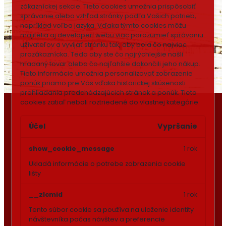
zákazníckej sekcie.
Tieto cookies umožnia prispôsobiť
správanie alebo vzhľad stránky podľa Vašich potrieb,
napríklad voľba jazyka.
Vďaka týmto cookies môžu
majitelia aj developeri webu viac porozumieť správaniu
užívateľov a vyvijať stránku tak, aby bola čo najviac
prozákaznícka. Teda aby ste čo najrýchlejšie našli
hľadaný tovar alebo čo najľahšie dokončili jeho nákup.
Tieto informácie umožnia personalizovať zobrazenie
ponúk priamo pre Vás vďaka historickej skúsenosti
prehliadania predchádzajúcich stránok a ponúk.
Tieto
cookies zatiaľ neboli roztriedené do vlastnej kategórie.
Účel
Vypršanie
show_cookie_message
1 rok
Ukladá informácie o potrebe zobrazenia cookie
lišty
__zlcmid
1 rok
Tento súbor cookie sa používa na uloženie identity
návštevníka počas návštev a preferencie