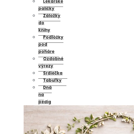
Lekárske
paličky
Záložky
do
knihy
Podložky
pod
poháre
Ozdobné
výrezy
Srdiečka
Tabuľky
Dná
na
pedig