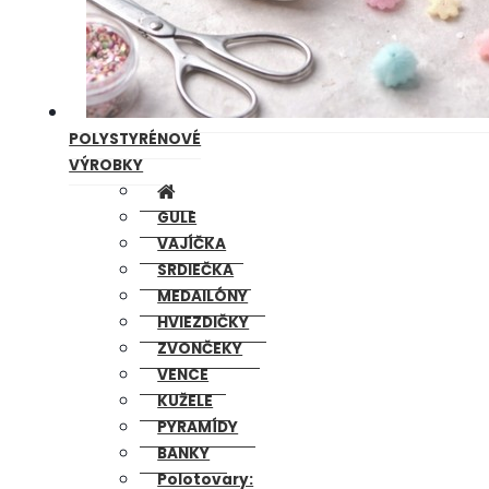
POLYSTYRÉNOVÉ
VÝROBKY
GULE
VAJÍČKA
SRDIEČKA
MEDAILÓNY
HVIEZDIČKY
ZVONČEKY
VENCE
KUŽELE
PYRAMÍDY
BANKY
Polotovary: