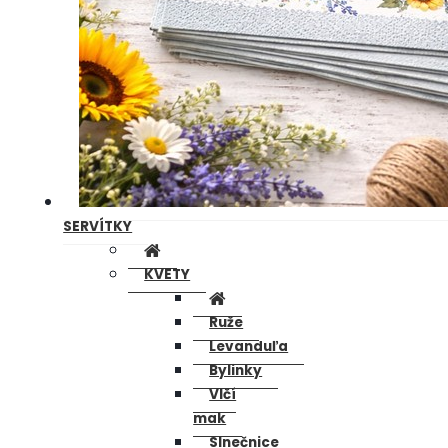
SERVÍTKY
KVETY
Ruže
Levanduľa
Bylinky
Vlčí
mak
Slnečnice