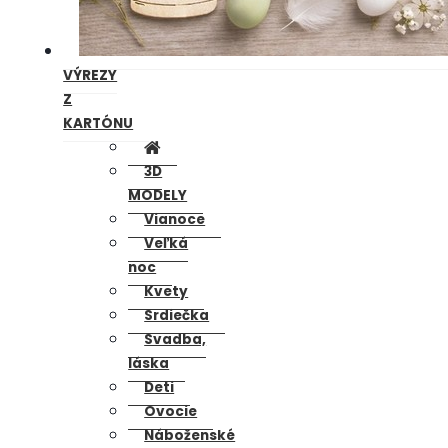
VÝREZY
Z
KARTÓNU
3D
MODELY
Vianoce
Veľká
noc
Kvety
Srdiečka
Svadba,
láska
Deti
Ovocie
Náboženské