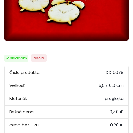
skladom
akcia
Číslo produktu:
DD 0079
Veľkosť:
5,5 x 6,0 cm
Materiál:
preglejka
Bežná cena
0,40 €
0,20 €