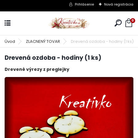
Prihlásenie
Nová registrácia
0
Úvod
ZLACNENÝ TOVAR
Drevená ozdoba - hodiny (1 ks)
Drevená ozdoba - hodiny (1 ks)
Drevené výrezy z preglejky