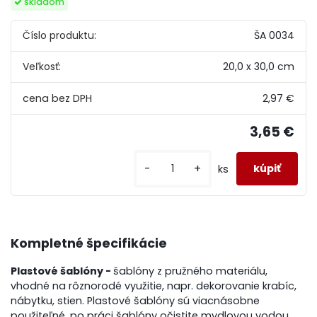
skladom
Číslo produktu:
ŠA 0034
Veľkosť:
20,0 x 30,0 cm
2,97 €
3,65 €
-
+
ks
Kompletné špecifikácie
Plastové šablóny
-
šablóny z pružného materiálu,
vhodné na rôznorodé využitie, napr. dekorovanie krabíc,
nábytku, stien. Plastové šablóny sú viacnásobne
použiteľné, po práci šablóny očistite mydlovou vodou,