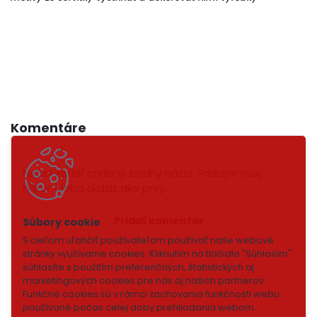
Komentáre
Nebol zatiaľ pridaný žiadny názor. Pridajte svoj
názor alebo dotaz ako prvý.
Pridať komentár
S cieľom uľahčiť používateľom používať naše webové
stránky využívame cookies. Kliknutím na tlačidlo "Súhlasím"
súhlasíte s použitím preferenčných, štatistických aj
marketingových cookies pre nás aj našich partnerov.
Funkčné cookies sú v rámci zachovania funkčnosti webu
používané počas celej doby prehliadania webom.