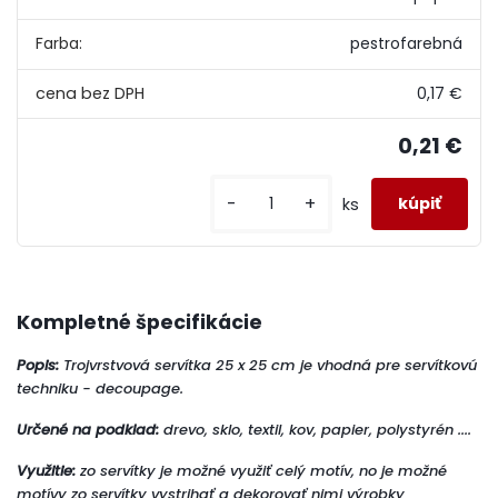
Farba:
pestrofarebná
0,17 €
0,21 €
-
+
ks
Kompletné špecifikácie
Popis:
Trojvrstvová servítka 25 x 25 cm je vhodná pre servítkovú
techniku - decoupage.
Určené na podklad:
drevo, sklo, textil, kov, papier, polystyrén ....
Využitie:
zo servítky je možné využiť celý motív, no je možné
motívy zo servítky vystrihať a dekorovať nimi výrobky